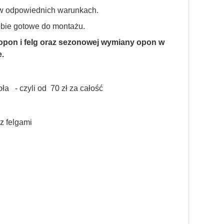
i w odpowiednich warunkach.
ebie gotowe do montażu.
 opon i felg oraz sezonowej wymiany opon w
e.
ła - czyli od 70 zł za całość
 z felgami