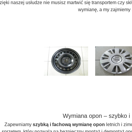
zięki naszej usłudze nie musisz martwić się transportem czy s
wymianę, a my zajmiemy s
Wymiana opon – szybko i 
Zapewniamy
szybką i fachową wymianę opon
letnich i z
sprzętem, który pozwala na bezpieczny montaż i demontaż o