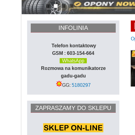
1
2
3
4
INFOLINIA
O
Telefon kontaktowy
GSM : 603-154-664
WhatsApp
Rozmowa na komunikatorze
gadu-gadu
GG:
5180297
ZAPRASZAMY DO SKLEPU