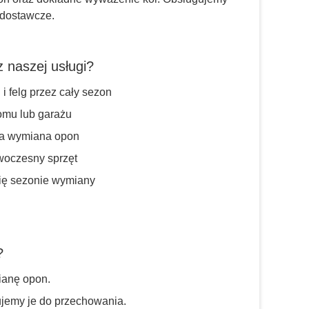
dostawcze.
 naszej usługi?
 felg przez cały sezon
omu lub garażu
wa wymiana opon
owoczesny sprzęt
się sezonie wymiany
?
ianę opon.
ujemy je do przechowania.