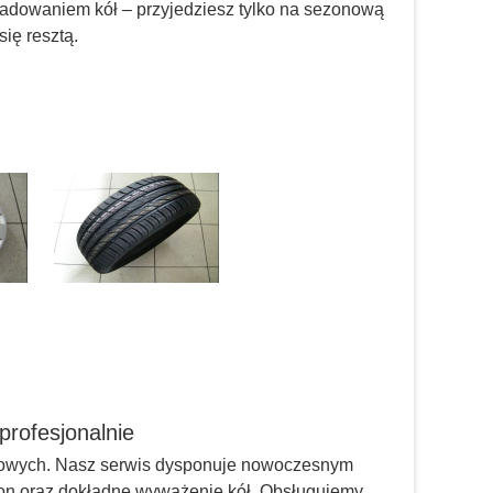
kładowaniem kół – przyjedziesz tylko na sezonową
ię resztą.
profesjonalnie
imowych. Nasz serwis dysponuje nowoczesnym
pon oraz dokładne wyważenie kół. Obsługujemy